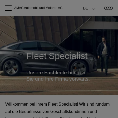
DE
AMAG Automobil und Motoren AG
Alle Modelle
Über uns
Fleet Specialist
Audi kaufen
Service & Reparatur
Unsere Fachleute bringen
Sie und Ihre Firma vorwärts.
Audi Original Zubehör
Geschäftskunden
Willkommen bei Ihrem Fleet Specialist! Wir sind rundum
auf die Bedürfnisse von Geschäftskundinnen und -