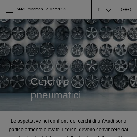
IT
AMAG Automobili e Motori SA
Tutti i modelli
Chi siamo
Acquistare Audi
Cerchi e
Service
pneumatici
Accessori Originali Audi
Clienti commerciali
Le aspettative nei confronti dei cerchi di un’Audi sono
particolarmente elevate. I cerchi devono convincere dal