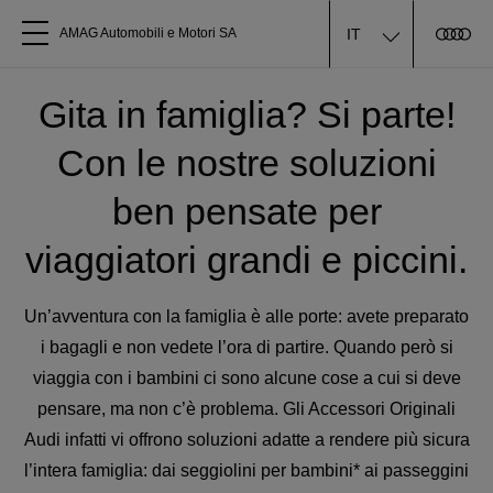
IT
AMAG Automobili e Motori SA
Tutti i modelli
Gita in famiglia? Si parte!
Con le nostre soluzioni
Chi siamo
ben pensate per
Acquistare Audi
viaggiatori grandi e piccini.
Service
Un’avventura con la famiglia è alle porte: avete preparato
i bagagli e non vedete l’ora di partire. Quando però si
Accessori Originali Audi
viaggia con i bambini ci sono alcune cose a cui si deve
pensare, ma non c’è problema. Gli Accessori Originali
Clienti commerciali
Audi infatti vi offrono soluzioni adatte a rendere più sicura
l’intera famiglia: dai seggiolini per bambini* ai passeggini