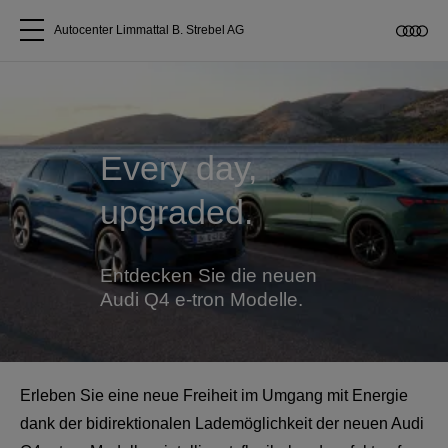
Autocenter Limmattal B. Strebel AG
Alle Modelle
Über uns
Every day,
upgraded.
Audi kaufen
Service & Reparatur
Entdecken Sie die neuen
Audi Q4 e-tron Modelle.
Audi Original Zubehör
Geschäftskunden
Erleben Sie eine neue Freiheit im Umgang mit Energie
dank der bidirektionalen Lademöglichkeit der neuen Audi