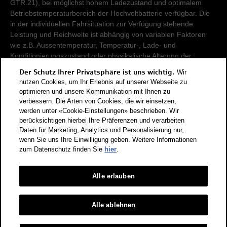
GTR.21), bei möglichst hohem Ladezustand und optimalem
Betriebstemperaturbereich der Hochvoltbatterie verfügbar. Die
in der individuellen Fahrsituation zur Verfügung stehende
Leistung und Reichweite ist abhängig von variablen Faktoren
wie z.B. Aussentemperatur, Temperatur-, Lade- und
Konditionierungszustand oder physikalische Alterung der
Hochvoltbatterie.
Der Schutz Ihrer Privatsphäre ist uns wichtig.
Wir
nutzen Cookies, um Ihr Erlebnis auf unserer Webseite zu
Damit Energieverbräuche unterschiedlicher Antriebsformen
optimieren und unsere Kommunikation mit Ihnen zu
verbessern. Die Arten von Cookies, die wir einsetzen,
(Benzin, Diesel, Gas, Strom, usw.) vergleichbar sind, werden sie
werden unter «Cookie-Einstellungen» beschrieben. Wir
zusätzlich als sogenannte Benzinäquivalente (Masseinheit für
berücksichtigen hierbei Ihre Präferenzen und verarbeiten
Energie) ausgewiesen. CO2 ist das für die Erderwärmung
Daten für Marketing, Analytics und Personalisierung nur,
hauptverantwortliche Treibhausgas. CO2-Mittelwert aller in der
wenn Sie uns Ihre Einwilligung geben. Weitere Informationen
Schweiz angebotenen Fahrzeugmodelle: 111 g/km (WLTP).
zum Datenschutz finden Sie
hier
.
CO2-Zielwert der in der Schweiz angebotenen
Fahrzeugmodelle: 93.6 g/km (WLTP). Die Angaben für ein
Fahrzeug können von den zulassungsrelevanten Daten nach
Alle erlauben
der individuellen Einzelfahrzeuggenehmigung abweichen.
Energieeffizienz-Kategorie nach dem neuen
Alle ablehnen
Berechnungsverfahren gemäss Anhang 4.1 EnEV, gültig ab
01.01.2023. Informationen zur Energieetikette für