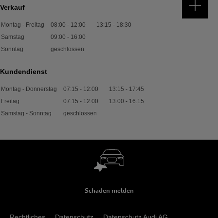
Verkauf
Montag - Freitag
08:00
-
12:00
13:15
-
18:30
Samstag
09:00
-
16:00
Sonntag
geschlossen
Kundendienst
Montag - Donnerstag
07:15
-
12:00
13:15
-
17:45
Freitag
07:15
-
12:00
13:00
-
16:15
Samstag - Sonntag
geschlossen
Schaden melden
Rechtliches
Datenschutz
Datenschutz Audi AG