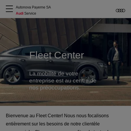
Autonova Payerne SA
Audi
 Service
A propos
Acheter une Audi
Fleet Center
Service
La mobilité de votre
Accessoires Audi d'origine
entreprise est au centre de
nos préoccupations.
Clients commerciaux
Bienvenue au Fleet Center! Nous nous focalisons
entièrement sur les besoins de notre clientèle