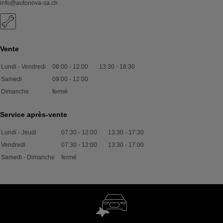
info@autonova-sa.ch
Vente
Lundi - Vendredi
08:00
-
12:00
13:30
-
18:30
Samedi
09:00
-
12:00
Dimanche
fermé
Service après-vente
Lundi - Jeudi
07:30
-
12:00
13:30
-
17:30
Vendredi
07:30
-
12:00
13:30
-
17:00
Samedi - Dimanche
fermé