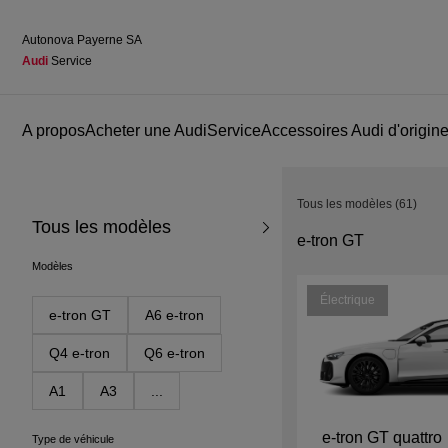
Autonova Payerne SA
Audi
 Service
A propos
Acheter une Audi
Service
Accessoires Audi d'origin
Tous les modèles
(
61
)
Tous les modèles
e-tron GT
Modèles
Électrique
e-tron GT
A6 e-tron
Q4 e-tron
Q6 e-tron
A1
A3
...
e-tron GT quattro
Type de véhicule