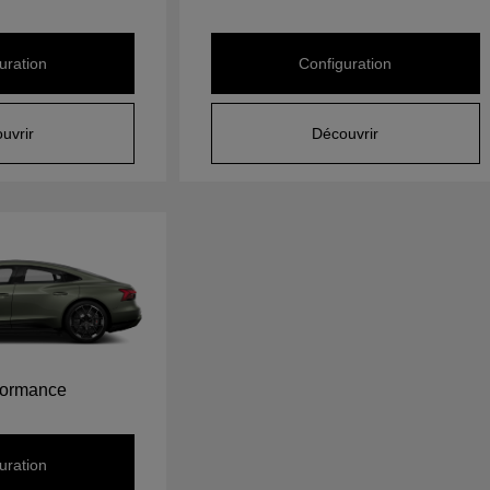
uration
Configuration
uvrir
Découvrir
formance
uration