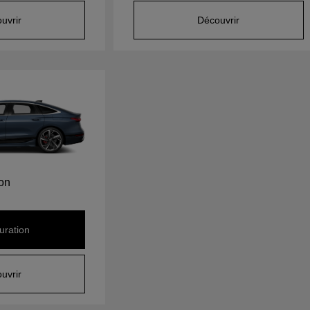
uvrir
Découvrir
ron
uration
uvrir