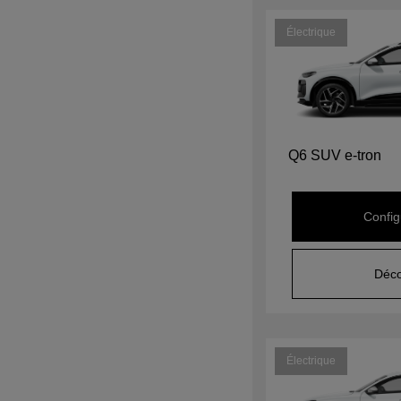
Électrique
Q6 SUV e-tron
Config
Déco
Électrique