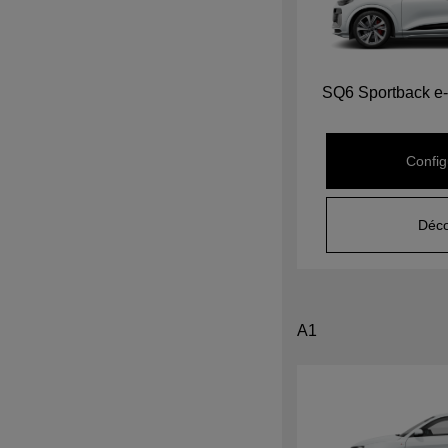
SQ6 Sportback e-
Config
Déco
A1