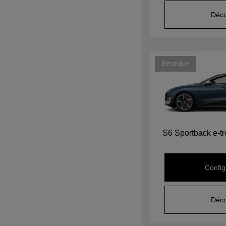
Déco
Électrique
S6 Sportback e-t
Config
Déco