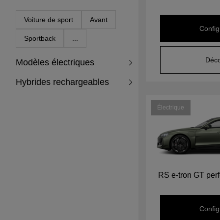
Voiture de sport
Avant
Config
Sportback
...
Déco
Modèles électriques
Hybrides rechargeables
Électrique
RS e-tron GT per
Config