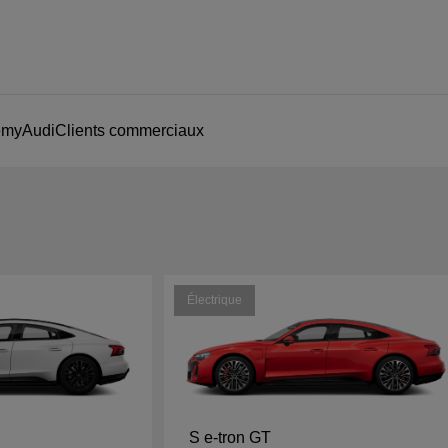
e
myAudi
Clients commerciaux
Électrique
S e-tron GT