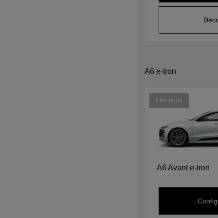
Déco
A6 e-tron
Électrique
A6 Avant e-tron
Config