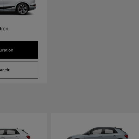
tron
uration
uvrir