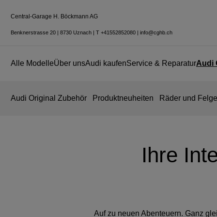
Central-Garage H. Böckmann AG
Benknerstrasse 20
|
8730 Uznach
|
T
+41552852080
|
info@cghb.ch
Alle Modelle
Über uns
Audi kaufen
Service & Reparatur
Audi 
Audi Original Zubehör
Produktneuheiten
Räder und Felg
Ihre Int
Auf zu neuen Abenteuern. Ganz gleic