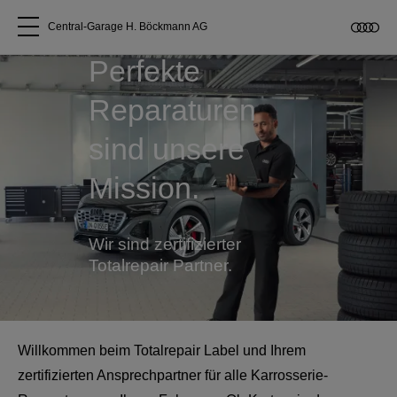
Central-Garage H. Böckmann AG
Perfekte
Alle Modelle
Reparaturen
Über uns
sind unsere
Mission.
Audi kaufen
Service & Reparatur
Wir sind zertifizierter
Totalrepair Partner.
Audi Original Zubehör
Geschäftskunden
Willkommen beim Totalrepair Label und Ihrem
zertifizierten Ansprechpartner für alle Karrosserie-