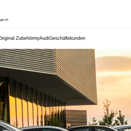
age.ch
Original Zubehör
myAudi
Geschäftskunden