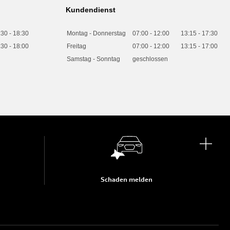
Kundendienst
:30
-
18:30
Montag - Donnerstag
07:00
-
12:00
13:15
-
17:30
:30
-
18:00
Freitag
07:00
-
12:00
13:15
-
17:00
Samstag - Sonntag
geschlossen
Schaden melden