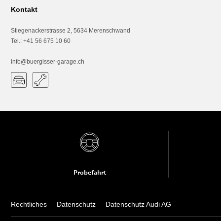
Kontakt
Stiegenackerstrasse 2
,
5634
Merenschwand
Tel.
:
+41 56 675 10 60
info@buergisser-garage.ch
Probefahrt
Rechtliches
Datenschutz
Datenschutz Audi AG