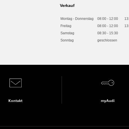
Verkauf
Montag - Donnerstag
08:00
-
12:00
13
Freitag
08:00
-
12:00
13
Samstag
08:30
-
15:30
Sonntag
geschlossen
Kontakt
myAudi