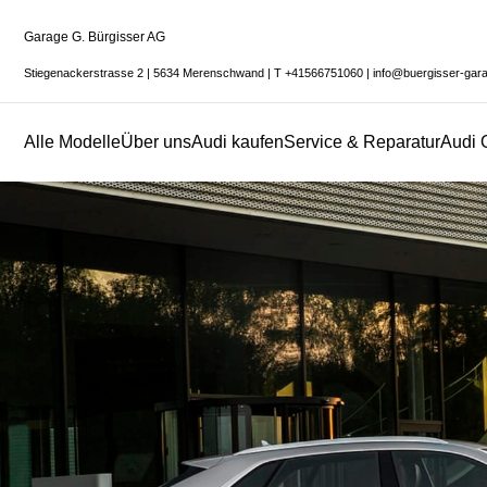
Garage G. Bürgisser AG
Stiegenackerstrasse 2
|
5634 Merenschwand
|
T
+41566751060
|
info@buergisser-gar
Alle Modelle
Über uns
Audi kaufen
Service & Reparatur
Audi 