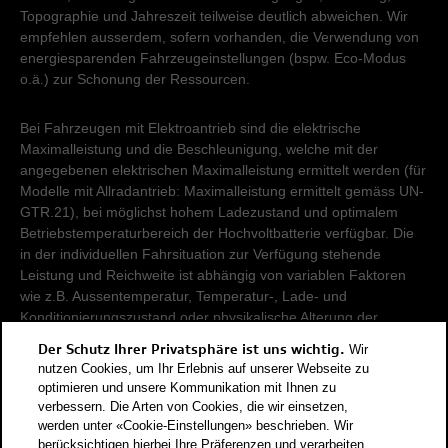
Topographie und Jahreszeit teilweise deutlich abweichen. Wir
empfehlen ausserdem, sofern vorhanden, die Verwendung von
energiesparenden Fahrzeugeinstellungen (bspw. Eco-Modus
o.ä.) zur Schonung der Ressourcen.
Bei Fahrzeugen mit Elektroantrieb sind die elektrische
Maximalleistung und die Beschleunigung, welche mit der
angegebenen elektrischen Maximalleistung ermittelt werden (für
Modelle mit Allradantrieb: Maximalleistung ermittelt gemäss UN-
GTR.21), bei möglichst hohem Ladezustand und optimalem
Betriebstemperaturbereich der Hochvoltbatterie verfügbar. Die
in der individuellen Fahrsituation zur Verfügung stehende
Leistung und Reichweite ist abhängig von variablen Faktoren
wie z.B. Aussentemperatur, Temperatur-, Lade- und
Konditionierungszustand oder physikalische Alterung der
Hochvoltbatterie.
Der Schutz Ihrer Privatsphäre ist uns wichtig.
Wir
nutzen Cookies, um Ihr Erlebnis auf unserer Webseite zu
Damit Energieverbräuche unterschiedlicher Antriebsformen
optimieren und unsere Kommunikation mit Ihnen zu
verbessern. Die Arten von Cookies, die wir einsetzen,
(Benzin, Diesel, Gas, Strom, usw.) vergleichbar sind, werden sie
werden unter «Cookie-Einstellungen» beschrieben. Wir
zusätzlich als sogenannte Benzinäquivalente (Masseinheit für
berücksichtigen hierbei Ihre Präferenzen und verarbeiten