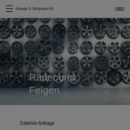
Garage G. Bürgisser AG
Alle Modelle
Über uns
Audi kaufen
Räder und
Service & Reparatur
Felgen
Audi Original Zubehör
Geschäftskunden
Zubehör Anfrage