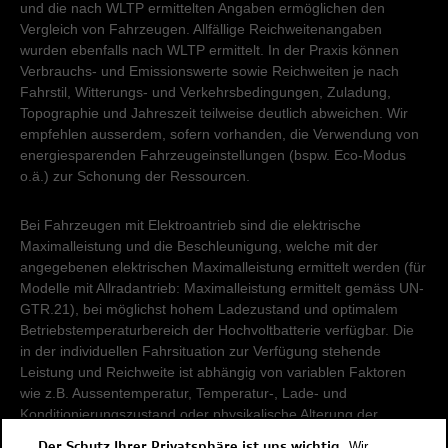
und die nach WLTP ermittelten Angaben ermöglichen den
Vergleich von Fahrzeugen. Allfällige Reichweitenangaben
wurden ebenfalls nach WLTP ermittelt. In der Praxis können
Verbrauchs- und Emissionswerte sowie Reichweiten je nach
Fahrstil, Witterungs- und Verkehrsbedingungen, Zuladung,
Topographie und Jahreszeit teilweise deutlich abweichen. Wir
empfehlen ausserdem, sofern vorhanden, die Verwendung von
energiesparenden Fahrzeugeinstellungen (bspw. Eco-Modus
o.ä.) zur Schonung der Ressourcen.
Bei Fahrzeugen mit Elektroantrieb sind die elektrische
Maximalleistung und die Beschleunigung, welche mit der
angegebenen elektrischen Maximalleistung ermittelt werden (für
Modelle mit Allradantrieb: Maximalleistung ermittelt gemäss UN-
GTR.21), bei möglichst hohem Ladezustand und optimalem
Betriebstemperaturbereich der Hochvoltbatterie verfügbar. Die
in der individuellen Fahrsituation zur Verfügung stehende
Leistung und Reichweite ist abhängig von variablen Faktoren
wie z.B. Aussentemperatur, Temperatur-, Lade- und
Konditionierungszustand oder physikalische Alterung der
Hochvoltbatterie.
Der Schutz Ihrer Privatsphäre ist uns wichtig.
Wir