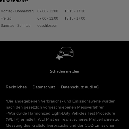
Kundendienst
Montag - Donnerstag
07:00
-
12:00
13:15
-
17:30
Freitag
07:00
-
12:00
13:15
-
17:00
Samstag - Sonntag
geschlossen
Schaden melden
Rechtliches
Datenschutz
Datenschutz Audi AG
*Die angegebenen Verbrauchs- und Emissionswerte wurden
nach den gesetzlich vorgeschriebenen Messverfahren
«Worldwide Harmonized Light-Duty Vehicles Test Procedure»
(WLTP) ermittelt. WLTP ist ein realistischeres Prüfverfahren zur
Messung des Kraftstoffverbrauchs und der CO2-Emissionen