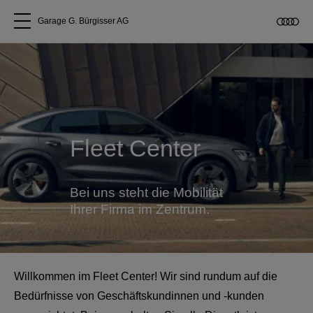
Garage G. Bürgisser AG
Alle Modelle
Über uns
Fleet Center
Audi kaufen
Service & Reparatur
Bei uns steht die Mobilität
Ihrer Firma im Zentrum.
Audi Original Zubehör
Geschäftskunden
Willkommen im Fleet Center! Wir sind rundum auf die
Bedürfnisse von Geschäftskundinnen und -kunden