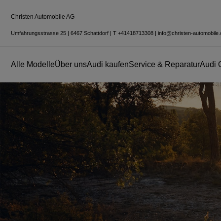
Christen Automobile AG
Umfahrungsstrasse 25
|
6467 Schattdorf
|
T
+41418713308
|
info@christen-automobile.
Alle Modelle
Über uns
Audi kaufen
Service & Reparatur
Audi 