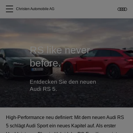
Christen Automobile AG
Alle Modelle
Über uns
RS like never
before.
Audi kaufen
Service & Reparatur
Entdecken Sie den neuen
Audi RS 5.
Audi Original Zubehör
Geschäftskunden
High‑Performance neu definiert: Mit dem neuen Audi RS
5 schlägt Audi Sport ein neues Kapitel auf. Als erster