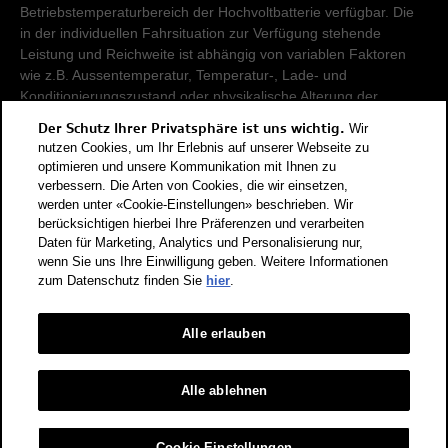
Betriebstemperaturbereich der Hochvoltbatterie verfügbar. Die
in der individuellen Fahrsituation zur Verfügung stehende
Leistung und Reichweite ist abhängig von variablen Faktoren
wie z.B. Aussentemperatur, Temperatur-, Lade- und
Konditionierungszustand oder physikalische Alterung der
Hochvoltbatterie.
Der Schutz Ihrer Privatsphäre ist uns wichtig.
Wir
nutzen Cookies, um Ihr Erlebnis auf unserer Webseite zu
Damit Energieverbräuche unterschiedlicher Antriebsformen
optimieren und unsere Kommunikation mit Ihnen zu
verbessern. Die Arten von Cookies, die wir einsetzen,
(Benzin, Diesel, Gas, Strom, usw.) vergleichbar sind, werden sie
werden unter «Cookie-Einstellungen» beschrieben. Wir
zusätzlich als sogenannte Benzinäquivalente (Masseinheit für
berücksichtigen hierbei Ihre Präferenzen und verarbeiten
Energie) ausgewiesen. CO2 ist das für die Erderwärmung
Daten für Marketing, Analytics und Personalisierung nur,
hauptverantwortliche Treibhausgas. CO2-Mittelwert aller in der
wenn Sie uns Ihre Einwilligung geben. Weitere Informationen
Schweiz angebotenen Fahrzeugmodelle: 111 g/km (WLTP).
zum Datenschutz finden Sie
hier
.
CO2-Zielwert der in der Schweiz angebotenen
Fahrzeugmodelle: 93.6 g/km (WLTP). Die Angaben für ein
Fahrzeug können von den zulassungsrelevanten Daten nach
Alle erlauben
der individuellen Einzelfahrzeuggenehmigung abweichen.
Energieeffizienz-Kategorie nach dem neuen
Alle ablehnen
Berechnungsverfahren gemäss Anhang 4.1 EnEV, gültig ab
01.01.2023. Informationen zur Energieetikette für
Cookie-Einstellungen