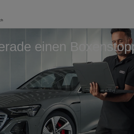
ch
erade einen Boxenstop