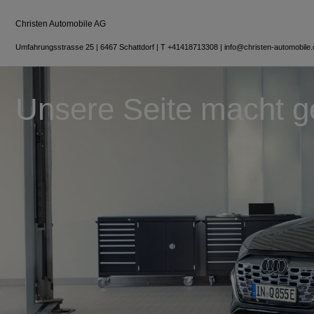
Christen Automobile AG
Umfahrungsstrasse 25
|
6467 Schattdorf
|
T
+41418713308
|
info@christen-automobile.
Unsere Seite macht g