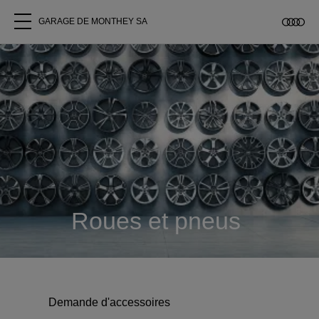
GARAGE DE MONTHEY SA
Tous les modèles
A propos
Acheter une Audi
Service
Roues et pneus
Accessoires Audi d'origine
Clients commerciaux
Demande d'accessoires