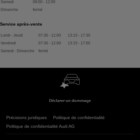
Samedi
09:00
-
12:00
Dimanche
fermé
Service après-vente
Lundi - Jeudi
07:30
-
12:00
13:15
-
17:30
Vendredi
07:30
-
12:00
13:15
-
17:00
Samedi - Dimanche
fermé
Déclarer un dommage
Précisions juridiques
Politique de confidentialité
Politique de confidentialité Audi AG