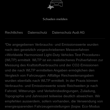
mitloedi@tondoag.ch
Verkauf
Schaden melden
Verkauf
Montag - Freitag
08:00
-
12:00
13:15
-
18:00
Samstag
08:30
-
12:00
Montag - Freitag
Rechtliches
08:30
Datenschutz
-
11:30
13:00
Datenschutz Audi AG
-
18:00
Sonntag
geschlossen
Samstag
09:00
-
12:00
*Die angegebenen Verbrauchs- und Emissionswerte wurden
Sonntag
geschlossen
Kundendienst
nach den gesetzlich vorgeschriebenen Messverfahren
«Worldwide Harmonized Light-Duty Vehicles Test Procedure»
Kundendienst
Montag - Donnerstag
07:15
-
12:00
13:00
-
18:00
(WLTP) ermittelt. WLTP ist ein realistischeres Prüfverfahren zur
Freitag
07:15
-
12:00
13:00
-
17:30
Montag - Freitag
07:15
-
12:00
13:00
-
18:00
Messung des Kraftstoffverbrauchs und der CO2-Emissionen
Samstag - Sonntag
geschlossen
und die nach WLTP ermittelten Angaben ermöglichen den
Samstag - Sonntag
geschlossen
Vergleich von Fahrzeugen. Allfällige Reichweitenangaben
wurden ebenfalls nach WLTP ermittelt. In der Praxis können
Verbrauchs- und Emissionswerte sowie Reichweiten je nach
Fahrstil, Witterungs- und Verkehrsbedingungen, Zuladung,
Topographie und Jahreszeit teilweise deutlich abweichen. Wir
empfehlen ausserdem, sofern vorhanden, die Verwendung von
energiesparenden Fahrzeugeinstellungen (bspw. Eco-Modus