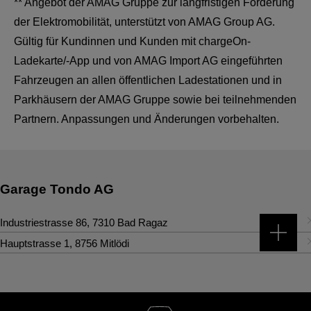
** Angebot der AMAG Gruppe zur langfristigen Förderung
der Elektromobilität, unterstützt von AMAG Group AG.
Gültig für Kundinnen und Kunden mit chargeOn-
Ladekarte/-App und von AMAG Import AG eingeführten
Fahrzeugen an allen öffentlichen Ladestationen und in
Parkhäusern der AMAG Gruppe sowie bei teilnehmenden
Partnern. Anpassungen und Änderungen vorbehalten.
Garage Tondo AG
Industriestrasse 86
,
7310
Bad Ragaz
Kontakt
Hauptstrasse 1
,
8756
Mitlödi
Kontakt
Tel.
:
+41 81 302 29 29
Tel.
:
+41 55 647 30 10
badragaz@tondoag.ch
Fax
:
+41 55 647 30 11