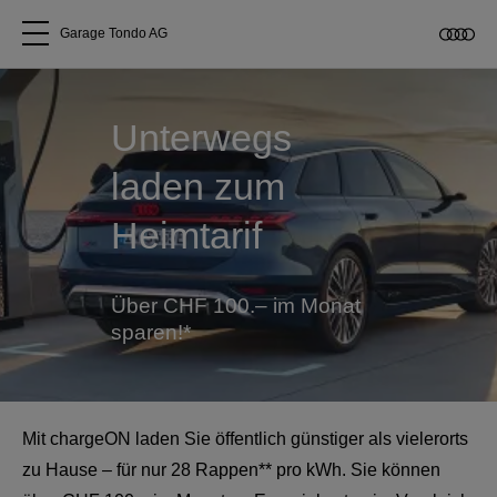
Garage Tondo AG
Alle Modelle
Unterwegs
Über uns
laden zum
Heimtarif
Audi kaufen
Service & Reparatur
Über CHF 100.– im Monat
sparen!*
Audi Original Zubehör
Geschäftskunden
Mit chargeON laden Sie öffentlich günstiger als vielerorts
zu Hause – für nur 28 Rappen** pro kWh. Sie können