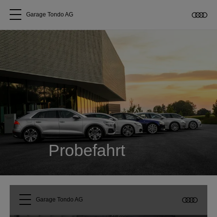
Garage Tondo AG
Alle Modelle
Über uns
Audi kaufen
Service & Reparatur
Probefahrt
Audi Original Zubehör
Geschäftskunden