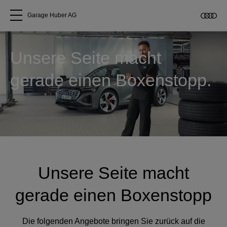
Garage Huber AG
Alle Modelle
Unsere Seite macht
gerade einen Boxenstopp.
Über uns
Audi kaufen
Service & Reparatur
Audi Original Zubehör
Unsere Seite macht
gerade einen Boxenstopp
Geschäftskunden
Die folgenden Angebote bringen Sie zurück auf die