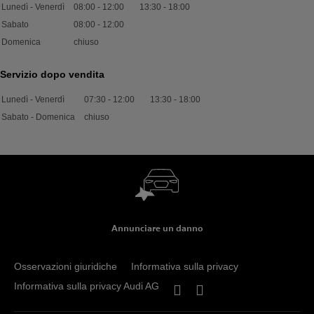
Lunedì - Venerdì
08:00
-
12:00
13:30
-
18:00
Sabato
08:00
-
12:00
Domenica
chiuso
Servizio dopo vendita
Lunedì - Venerdì
07:30
-
12:00
13:30
-
18:00
Sabato - Domenica
chiuso
Annunciare un danno
Osservazioni giuridiche
Informativa sulla privacy
Informativa sulla privacy Audi AG