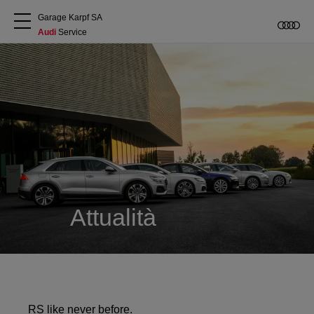
Garage Karpf SA
Audi
 Service
Chi siamo
Acquistare Audi
Service
Accessori Originali Audi
Attualità
Clienti commerciali
RS like never before.