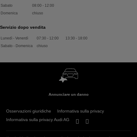
Sabato
08:00
-
12:00
Domenica
chiuso
Servizio dopo vendita
Lunedì - Venerdì
07:30
-
12:00
13:30
-
18:00
Sabato - Domenica
chiuso
Annunciare un danno
Osservazioni giuridiche
Informativa sulla privacy
Informativa sulla privacy Audi AG