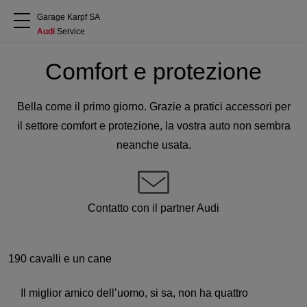
Garage Karpf SA
Audi
 Service
Chi siamo
Comfort e protezione
Acquistare Audi
Bella come il primo giorno. Grazie a pratici accessori per
il settore comfort e protezione, la vostra auto non sembra
Service
neanche usata.
Accessori Originali Audi
Contatto con il partner Audi
Clienti commerciali
190 cavalli e un cane
Il miglior amico dell’uomo, si sa, non ha quattro