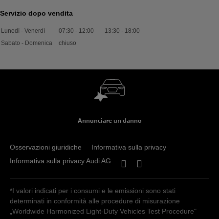
Servizio dopo vendita
Lunedì - Venerdì
07:30
-
12:00
13:30
-
18:00
Sabato - Domenica
chiuso
Annunciare un danno
Osservazioni giuridiche
Informativa sulla privacy
Informativa sulla privacy Audi AG
*I valori indicati per i consumi e le emissioni sono stati
determinati in conformità alle procedure di misurazione
„Worldwide Harmonized Light-Duty Vehicles Test Procedure"