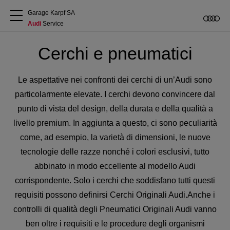
Garage Karpf SA
Audi
 Service
Chi siamo
Cerchi e pneumatici
Acquistare Audi
Le aspettative nei confronti dei cerchi di un’Audi sono
particolarmente elevate. I cerchi devono convincere dal
Service
punto di vista del design, della durata e della qualità a
livello premium. In aggiunta a questo, ci sono peculiarità
come, ad esempio, la varietà di dimensioni, le nuove
Accessori Originali Audi
tecnologie delle razze nonché i colori esclusivi, tutto
abbinato in modo eccellente al modello Audi
Clienti commerciali
corrispondente. Solo i cerchi che soddisfano tutti questi
requisiti possono definirsi Cerchi Originali Audi.Anche i
controlli di qualità degli Pneumatici Originali Audi vanno
ben oltre i requisiti e le procedure degli organismi