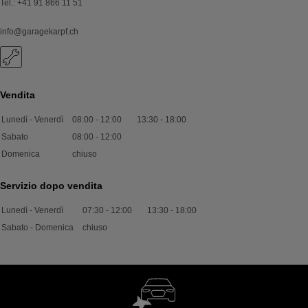
Tel.
:
+41 91 866 11 51
info@garagekarpf.ch
Vendita
Lunedì - Venerdì
08:00
-
12:00
13:30
-
18:00
Sabato
08:00
-
12:00
Domenica
chiuso
Servizio dopo vendita
Lunedì - Venerdì
07:30
-
12:00
13:30
-
18:00
Sabato - Domenica
chiuso