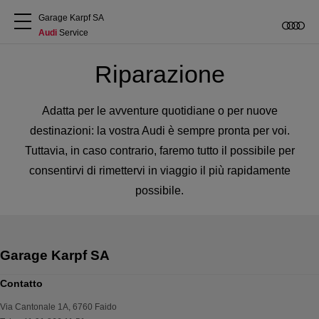
Garage Karpf SA
Audi
 Service
Chi siamo
Riparazione
Acquistare Audi
Adatta per le avventure quotidiane o per nuove
destinazioni: la vostra Audi è sempre pronta per voi.
Service
Tuttavia, in caso contrario, faremo tutto il possibile per
consentirvi di rimettervi in viaggio il più rapidamente
possibile.
Accessori Originali Audi
Clienti commerciali
Contatto
Via Cantonale 1A
,
6760
Faido