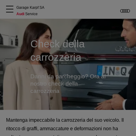
Garage Karpf SA
Audi
 Service
Chi siamo
Check della
Acquistare Audi
carrozzeria
Service
Danni da parcheggio? Ora al
Accessori Originali Audi
nostro check della
carrozzeria
Clienti commerciali
Mantenga impeccabile la carrozzeria del suo veicolo. Il
ritocco di graffi, ammaccature e deformazioni non ha