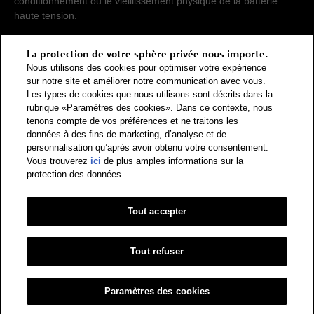
conditionnement ou le vieillissement physique de la batterie
haute tension.
Pour que les consommations d'énergie de différents types de
La protection de votre sphère privée nous importe.
propulsion (essence, diesel, gaz, courant électrique, etc.) soient
Nous utilisons des cookies pour optimiser votre expérience
comparables, elles sont également indiquées sous forme
sur notre site et améliorer notre communication avec vous.
d'équivalents essence (unité de mesure énergétique). Le CO2
Les types de cookies que nous utilisons sont décrits dans la
rubrique «Paramètres des cookies». Dans ce contexte, nous
est le principal gaz à effet de serre responsable du
tenons compte de vos préférences et ne traitons les
réchauffement climatique. Valeur moyenne des émissions de
données à des fins de marketing, d’analyse et de
CO2 pour tous les véhicules neufs vendus en Suisse: 111 g/km
personnalisation qu’après avoir obtenu votre consentement.
(WLTP). Valeur cible des émissions de CO2 pour tous les
Vous trouverez
ici
de plus amples informations sur la
véhicules neufs vendus en Suisse: 93.6 g/km (WLTP). Les
protection des données.
données indiquées pour un véhicule peuvent différer des
données d'immatriculation conformément à l'homologation de
véhicule individuel.
Tout accepter
Catégorie de rendement énergétique selon la nouvelle méthode
de calcul conformément à l'annexe 4.1 de l'OEEE et valable dès
Tout refuser
le 1er janvier 2023. Vous trouverez des informations sur
l'étiquette-énergie pour les voitures de tourisme sur le site de
Paramètres des cookies
l'Office fédéral de l'énergie OFEN.