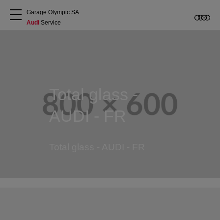
Garage Olympic SA
Audi
 Service
A propos
Acheter une Audi
Total glass -
Service
AUDI - FR
Accessoires Audi d'origine
Total glass - AUDI - FR
Clients commerciaux