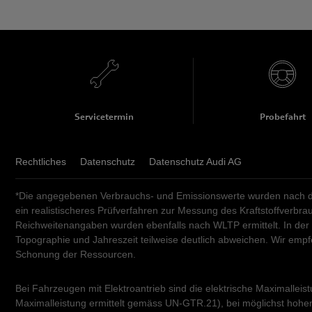
Tel.
:
+41 62 919 14 14
Fax
:
+41 62 919 14 15
Tel.
:
+41 34 448 00 00
audi@gautschi.ch
Fax
:
+41 34 448 00 09
auto@gautschi.ch
Servicetermin
Probefahrt
Rechtliches
Datenschutz
Datenschutz Audi AG
*Die angegebenen Verbrauchs- und Emissionswerte wurden nach de
ein realistischeres Prüfverfahren zur Messung des Kraftstoffverb
Reichweitenangaben wurden ebenfalls nach WLTP ermittelt. In der
Topographie und Jahreszeit teilweise deutlich abweichen. Wir em
Schonung der Ressourcen.
Bei Fahrzeugen mit Elektroantrieb sind die elektrische Maximalleis
Maximalleistung ermittelt gemäss UN-GTR.21), bei möglichst hohem 