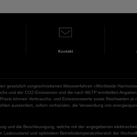
Montag - Freitag
07:30
-
12:00
Samstag
08:00
-
12:00
Montag - Freitag
07:30
-
12:00
Sonntag
geschlossen
Samstag
08:00
-
12:00
Sonntag
geschlossen
Kontakt
n gesetzlich vorgeschriebenen Messverfahren «Worldwide Harmonized 
rauchs und der CO2-Emissionen und die nach WLTP ermittelten Angaben 
 Praxis können Verbrauchs- und Emissionswerte sowie Reichweiten je n
pfehlen ausserdem, sofern vorhanden, die Verwendung von energiespa
tung und die Beschleunigung, welche mit der angegebenen elektrischen M
Ladezustand und optimalem Betriebstemperaturbereich der Hochvoltbatt