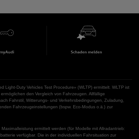
13:30
-
17:30
Montag - Freitag
07:30
-
12:00
13:30
-
17:30
Samstag
00:00
-
24:00
13:30
-
17:30
Montag - Freitag
07:30
-
12:00
13:30
-
17:30
Sonntag
geschlossen
Samstag
00:00
-
24:00
Sonntag
geschlossen
myAudi
Schaden melden
Light-Duty Vehicles Test Procedure» (WLTP) ermittelt. WLTP ist
ermöglichen den Vergleich von Fahrzeugen. Allfällige
ach Fahrstil, Witterungs- und Verkehrsbedingungen, Zuladung,
renden Fahrzeugeinstellungen (bspw. Eco-Modus o.ä.) zur
aximalleistung ermittelt werden (für Modelle mit Allradantrieb:
erie verfügbar. Die in der individuellen Fahrsituation zur