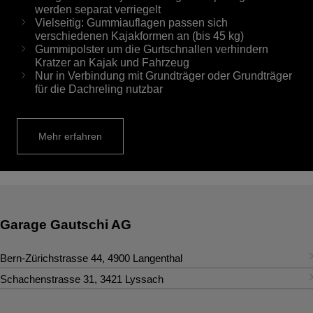
werden separat verriegelt
Vielseitig: Gummiauflagen passen sich
verschiedenen Kajakformen an (bis 45 kg)
Gummipolster um die Gurtschnallen verhindern
Kratzer an Kajak und Fahrzeug
Nur in Verbindung mit Grundträger oder Grundträger
für die Dachreling nutzbar
Mehr erfahren
Garage Gautschi AG
Bern-Zürichstrasse 44
,
4900
Langenthal
Kontakt
Schachenstrasse 31
,
3421
Lyssach
Kontakt
Tel.
:
+41 62 919 14 14