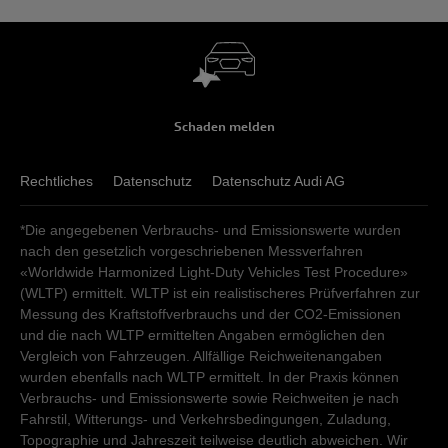
Fax
:
+41 62 919 14 15
Tel.
:
+41 34 448 00 00
audi@gautschi.ch
Fax
:
+41 34 448 00 09
auto@gautschi.ch
Verkauf
Schaden melden
Verkauf
Montag - Freitag
07:30
-
12:00
13:30
-
17:30
Samstag
08:00
-
12:00
Montag - Freitag
Rechtliches
07:30
Datenschutz
-
12:00
13:30
Datenschutz Audi AG
-
17:30
Sonntag
geschlossen
Samstag
08:00
-
12:00
*Die angegebenen Verbrauchs- und Emissionswerte wurden
Sonntag
geschlossen
Kundendienst
nach den gesetzlich vorgeschriebenen Messverfahren
«Worldwide Harmonized Light-Duty Vehicles Test Procedure»
Kundendienst
Montag - Freitag
07:30
-
12:00
13:30
-
17:30
(WLTP) ermittelt. WLTP ist ein realistischeres Prüfverfahren zur
Samstag
00:00
-
24:00
Montag - Freitag
07:30
-
12:00
13:30
-
17:30
Messung des Kraftstoffverbrauchs und der CO2-Emissionen
Sonntag
geschlossen
und die nach WLTP ermittelten Angaben ermöglichen den
Samstag
00:00
-
24:00
Vergleich von Fahrzeugen. Allfällige Reichweitenangaben
Sonntag
geschlossen
wurden ebenfalls nach WLTP ermittelt. In der Praxis können
Verbrauchs- und Emissionswerte sowie Reichweiten je nach
Fahrstil, Witterungs- und Verkehrsbedingungen, Zuladung,
Topographie und Jahreszeit teilweise deutlich abweichen. Wir