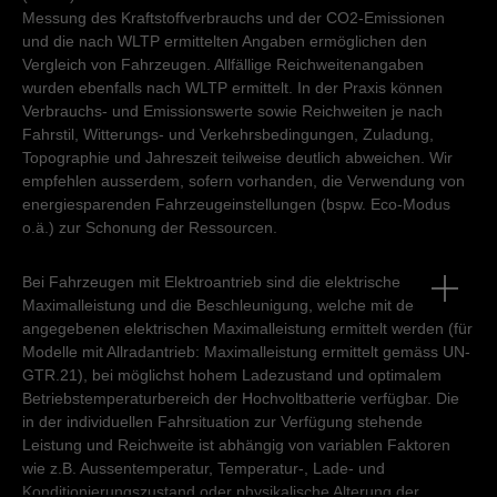
Samstag - Sonntag
geschlossen
Montag - Freitag
07:00
-
12:00
13:15
-
18:15
Messung des Kraftstoffverbrauchs und der CO2-Emissionen
und die nach WLTP ermittelten Angaben ermöglichen den
Samstag - Sonntag
geschlossen
Vergleich von Fahrzeugen. Allfällige Reichweitenangaben
wurden ebenfalls nach WLTP ermittelt. In der Praxis können
Verbrauchs- und Emissionswerte sowie Reichweiten je nach
Fahrstil, Witterungs- und Verkehrsbedingungen, Zuladung,
Topographie und Jahreszeit teilweise deutlich abweichen. Wir
empfehlen ausserdem, sofern vorhanden, die Verwendung von
energiesparenden Fahrzeugeinstellungen (bspw. Eco-Modus
o.ä.) zur Schonung der Ressourcen.
Bei Fahrzeugen mit Elektroantrieb sind die elektrische
Maximalleistung und die Beschleunigung, welche mit der
angegebenen elektrischen Maximalleistung ermittelt werden (für
Modelle mit Allradantrieb: Maximalleistung ermittelt gemäss UN-
GTR.21), bei möglichst hohem Ladezustand und optimalem
Betriebstemperaturbereich der Hochvoltbatterie verfügbar. Die
in der individuellen Fahrsituation zur Verfügung stehende
Leistung und Reichweite ist abhängig von variablen Faktoren
wie z.B. Aussentemperatur, Temperatur-, Lade- und
Konditionierungszustand oder physikalische Alterung der