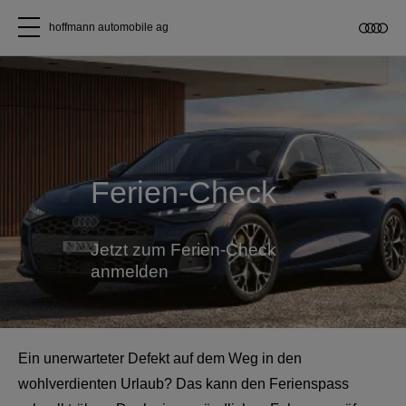
hoffmann automobile ag
Alle Modelle
Über uns
Ferien-Check
Audi kaufen
Service & Reparatur
Jetzt zum Ferien-Check
anmelden
Audi Original Zubehör
Geschäftskunden
Ein unerwarteter Defekt auf dem Weg in den
wohlverdienten Urlaub? Das kann den Ferienspass