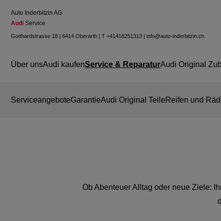
Auto Inderbitzin AG
Audi
 Service
Gotthardstrasse 18
|
6414 Oberarth
|
T
+41418251313
|
info@auto-inderbitzin.ch
Über uns
Audi kaufen
Service & Reparatur
Audi Original Zu
Serviceangebote
Garantie
Audi Original Teile
Reifen und Räd
Ob Abenteuer Alltag oder neue Ziele: Ihr 
d