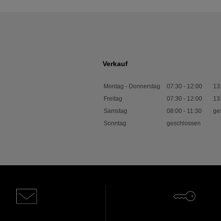
Verkauf
Montag - Donnerstag
07:30
-
12:00
13
Freitag
07:30
-
12:00
13
Samstag
08:00
-
11:30
ge
Sonntag
geschlossen