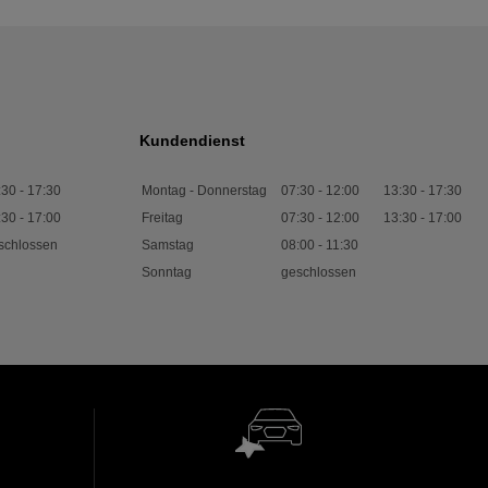
Kundendienst
:30
-
17:30
Montag - Donnerstag
07:30
-
12:00
13:30
-
17:30
:30
-
17:00
Freitag
07:30
-
12:00
13:30
-
17:00
schlossen
Samstag
08:00
-
11:30
Sonntag
geschlossen