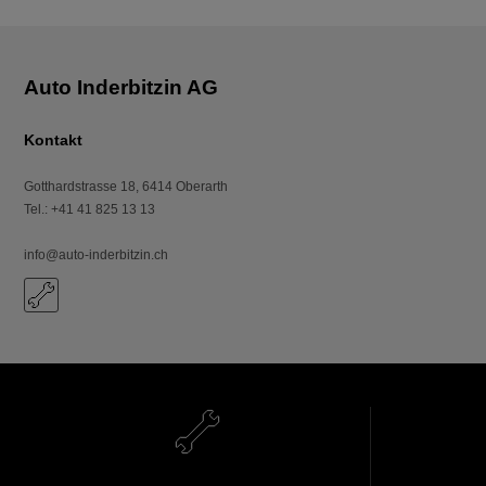
Kontakt
Gotthardstrasse 18
,
6414
Oberarth
Tel.
:
+41 41 825 13 13
info@auto-inderbitzin.ch