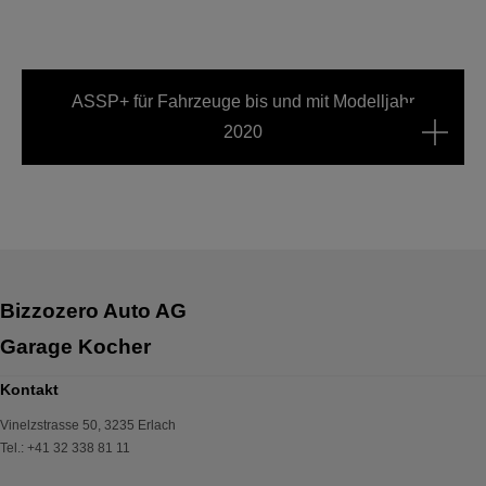
ASSP+ für Fahrzeuge bis und mit Modelljahr
2020
Bizzozero Auto AG
Garage Kocher
Kontakt
Vinelzstrasse 50
,
3235
Erlach
Tel.
:
+41 32 338 81 11