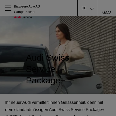
Bizzozero Auto AG

DE
Garage Kocher
Audi
 Service
Über uns
Audi kaufen
Service & Reparatur
Audi Swiss
Service
Audi Original Zubehör
Package+
Geschäftskunden
Ihr neuer Audi vermittelt Ihnen Gelassenheit, denn mit
dem standardmässigen Audi Swiss Service Package+