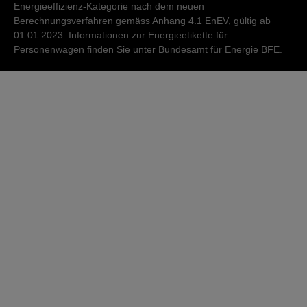
Energieeffizienz-Kategorie nach dem neuen
Berechnungsverfahren gemäss Anhang 4.1 EnEV, gültig ab
01.01.2023. Informationen zur Energieetikette für
Personenwagen finden Sie unter Bundesamt für Energie BFE.