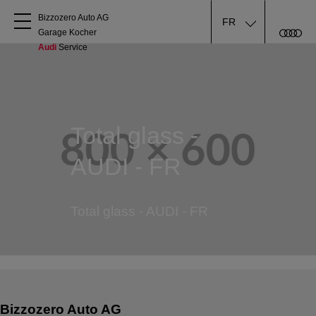
Bizzozero Auto AG

FR
Garage Kocher
Audi
 Service
A propos
Acheter une Audi
Total glass -
Service
AUDI - FR
Accessoires Audi d'origine
Total glass - AUDI - FR
Clients commerciaux
Bizzozero Auto AG