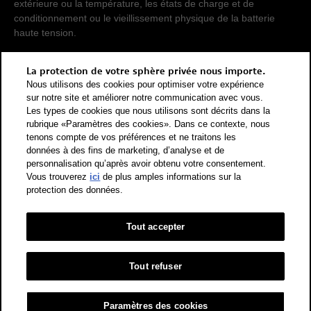
extérieure ou la température, les états de charge et de
conditionnement ou le vieillissement physique de la batterie
haute tension.
Pour que les consommations d'énergie de différents types de
La protection de votre sphère privée nous importe.
propulsion (essence, diesel, gaz, courant électrique, etc.) soient
Nous utilisons des cookies pour optimiser votre expérience
comparables, elles sont également indiquées sous forme
sur notre site et améliorer notre communication avec vous.
d'équivalents essence (unité de mesure énergétique). Le CO2
Les types de cookies que nous utilisons sont décrits dans la
rubrique «Paramètres des cookies». Dans ce contexte, nous
est le principal gaz à effet de serre responsable du
tenons compte de vos préférences et ne traitons les
réchauffement climatique. Valeur moyenne des émissions de
données à des fins de marketing, d’analyse et de
CO2 pour tous les véhicules neufs vendus en Suisse: 111 g/km
personnalisation qu’après avoir obtenu votre consentement.
(WLTP). Valeur cible des émissions de CO2 pour tous les
Vous trouverez
ici
de plus amples informations sur la
véhicules neufs vendus en Suisse: 93.6 g/km (WLTP). Les
protection des données.
données indiquées pour un véhicule peuvent différer des
données d'immatriculation conformément à l'homologation de
véhicule individuel.
Tout accepter
Catégorie de rendement énergétique selon la nouvelle méthode
de calcul conformément à l'annexe 4.1 de l'OEEE et valable dès
Tout refuser
le 1er janvier 2023. Vous trouverez des informations sur
l'étiquette-énergie pour les voitures de tourisme sur le site de
Paramètres des cookies
l'Office fédéral de l'énergie OFEN.