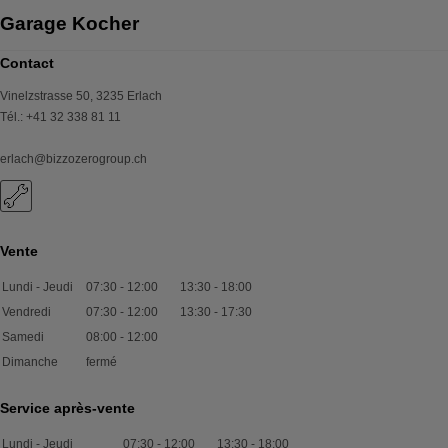
Garage Kocher
Contact
Vinelzstrasse 50
,
3235
Erlach
Tél.
:
+41 32 338 81 11
erlach@bizzozerogroup.ch
Vente
Lundi - Jeudi
07:30
-
12:00
13:30
-
18:00
Vendredi
07:30
-
12:00
13:30
-
17:30
Samedi
08:00
-
12:00
Dimanche
fermé
Service après-vente
Lundi - Jeudi
07:30
-
12:00
13:30
-
18:00