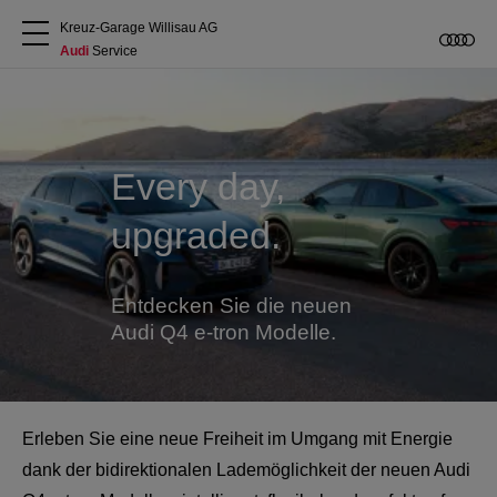
Kreuz-Garage Willisau AG
Audi
 Service
Über uns
Audi kaufen
Every day,
upgraded.
Service & Reparatur
Audi Original Zubehör
Entdecken Sie die neuen
Audi Q4 e-tron Modelle.
Geschäftskunden
Erleben Sie eine neue Freiheit im Umgang mit Energie
dank der bidirektionalen Lademöglichkeit der neuen Audi