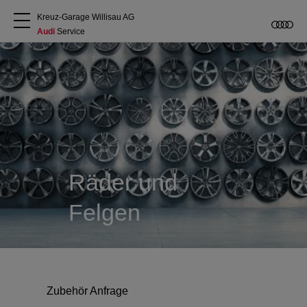
Kreuz-Garage Willisau AG
Audi
 Service
Über uns
Audi kaufen
Service & Reparatur
Räder und
Audi Original Zubehör
Felgen
Geschäftskunden
Zubehör Anfrage