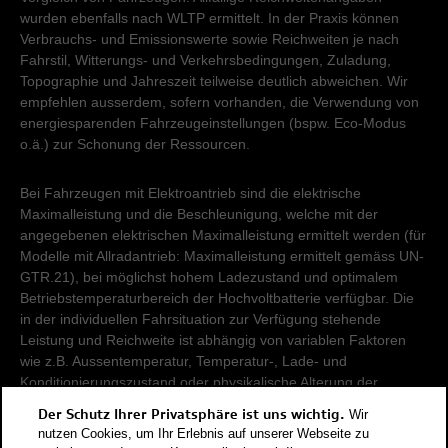
wurden ebenfalls nach WLTP ermittelt. In der Praxis können
Verbrauchs- und Emissionswerte sowie Reichweiten je nach
Fahrstil, Witterungs- und Verkehrsbedingungen, Zuladung,
Topographie und Jahreszeit teilweise deutlich abweichen. Wir
empfehlen ausserdem, sofern vorhanden, die Verwendung von
energiesparenden Fahrzeugeinstellungen (bspw. Eco-Modus
o.ä.) zur Schonung der Ressourcen.
Bei Fahrzeugen mit Elektroantrieb sind die elektrische
Maximalleistung und die Beschleunigung, welche mit der
angegebenen elektrischen Maximalleistung ermittelt werden (für
Modelle mit Allradantrieb: Maximalleistung ermittelt gemäss UN-
GTR.21), bei möglichst hohem Ladezustand und optimalem
Betriebstemperaturbereich der Hochvoltbatterie verfügbar. Die
in der individuellen Fahrsituation zur Verfügung stehende
Leistung und Reichweite ist abhängig von variablen Faktoren
wie z.B. Aussentemperatur, Temperatur-, Lade- und
Konditionierungszustand oder physikalische Alterung der
Hochvoltbatterie.
Der Schutz Ihrer Privatsphäre ist uns wichtig.
Wir
nutzen Cookies, um Ihr Erlebnis auf unserer Webseite zu