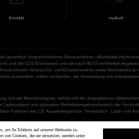
Kontakt
myAudi
n gesetzlich vorgeschriebenen Messverfahren «Worldwide Harmonized 
rauchs und der CO2-Emissionen und die nach WLTP ermittelten Angaben 
 Praxis können Verbrauchs- und Emissionswerte sowie Reichweiten je n
pfehlen ausserdem, sofern vorhanden, die Verwendung von energiespa
tung und die Beschleunigung, welche mit der angegebenen elektrischen M
Ladezustand und optimalem Betriebstemperaturbereich der Hochvoltbatt
ablen Faktoren wie z.B. Aussentemperatur, Temperatur-, Lade- und Kon
s, um Ihr Erlebnis auf unserer Webseite zu
 Diesel, Gas, Strom, usw.) vergleichbar sind, werden sie zusätzlich al
n von Cookies, die wir einsetzen, werden unter