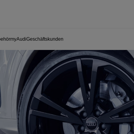
behör
myAudi
Geschäftskunden