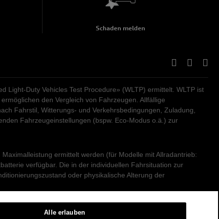
Schaden melden
Light-Duty Vehicles Test Procedure» (WLTP) ermittelt. WLTP ist
ermöglichen den Vergleich von Fahrzeugen. Allfällige
ach Fahrstil, Witterungs- und Verkehrsbedingungen, Zuladung,
renden Fahrzeugeinstellungen (bspw. Eco-Modus o.ä.) zur
aximalleistung ermittelt werden (für Modelle mit Allradantrieb:
erie verfügbar. Die in der individuellen Fahrsituation zur
ditionierungszustand oder physikalische Alterung der
s sogenannte Benzinäquivalente (Masseinheit für Energie)
Alle erlauben