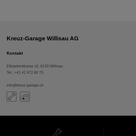
Kontakt
Ettiswilerstrasse 10
,
6130
Willisau
Tel.
:
+41 41 972 80 70
info@kreuz-garage.ch