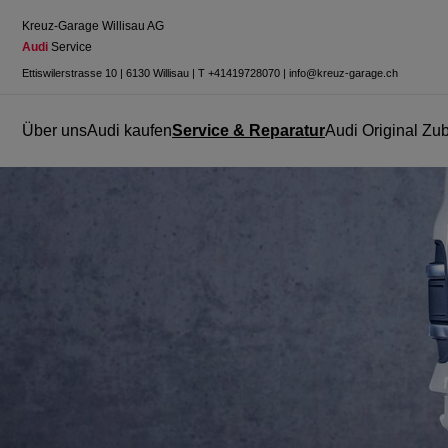
Kreuz-Garage Willisau AG
Audi
 Service
Ettiswilerstrasse 10
|
6130 Willisau
|
T
+41419728070
|
info@kreuz-garage.ch
Über uns
Audi kaufen
Service & Reparatur
Audi Original Zu