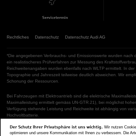
Servicetermin
Rechtliches
Datenschutz
Datenschutz Audi AG
*Die angegebenen Verbrauchs- und Emissionswerte wurden nach de
ein realistischeres Prüfverfahren zur Messung des Kraftstoffverb
Reichweitenangaben wurden ebenfalls nach WLTP ermittelt. In der
Topographie und Jahreszeit teilweise deutlich abweichen. Wir em
Schonung der Ressourcen.
Bei Fahrzeugen mit Elektroantrieb sind die elektrische Maximalleis
Maximalleistung ermittelt gemäss UN-GTR.21), bei möglichst hohem 
Verfügung stehende Leistung und Reichweite ist abhängig von vari
Hochvoltbatterie.
Der Schutz Ihrer Privatsphäre ist uns wichtig.
Wir nutzen Cookie
Damit Energieverbräuche unterschiedlicher Antriebsformen (Benzin,
optimieren und unsere Kommunikation mit Ihnen zu verbessern. Die Arte