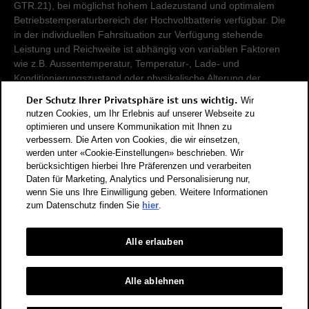
GTR.21), bei möglichst hohem Ladezustand und optimalem
Betriebstemperaturbereich der Hochvoltbatterie verfügbar. Die
in der individuellen Fahrsituation zur Verfügung stehende
Leistung und Reichweite ist abhängig von variablen Faktoren
wie z.B. Aussentemperatur, Temperatur-, Lade- und
Konditionierungszustand oder physikalische Alterung der
Hochvoltbatterie.
Der Schutz Ihrer Privatsphäre ist uns wichtig.
Wir
nutzen Cookies, um Ihr Erlebnis auf unserer Webseite zu
Damit Energieverbräuche unterschiedlicher Antriebsformen
optimieren und unsere Kommunikation mit Ihnen zu
verbessern. Die Arten von Cookies, die wir einsetzen,
(Benzin, Diesel, Gas, Strom, usw.) vergleichbar sind, werden sie
werden unter «Cookie-Einstellungen» beschrieben. Wir
zusätzlich als sogenannte Benzinäquivalente (Masseinheit für
berücksichtigen hierbei Ihre Präferenzen und verarbeiten
Energie) ausgewiesen. CO2 ist das für die Erderwärmung
Daten für Marketing, Analytics und Personalisierung nur,
hauptverantwortliche Treibhausgas. CO2-Mittelwert aller in der
wenn Sie uns Ihre Einwilligung geben. Weitere Informationen
Schweiz angebotenen Fahrzeugmodelle: 111 g/km (WLTP).
zum Datenschutz finden Sie
hier
.
CO2-Zielwert der in der Schweiz angebotenen
Fahrzeugmodelle: 93.6 g/km (WLTP). Die Angaben für ein
Fahrzeug können von den zulassungsrelevanten Daten nach
Alle erlauben
der individuellen Einzelfahrzeuggenehmigung abweichen.
Energieeffizienz-Kategorie nach dem neuen
Alle ablehnen
Berechnungsverfahren gemäss Anhang 4.1 EnEV, gültig ab