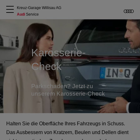
Kreuz-Garage Willisau AG
Audi
 Service
Über uns
Audi kaufen
Karosserie-
Check
Service & Reparatur
Audi Original Zubehör
Parkschaden? Jetzt zu
unserem Karosserie-Check
Geschäftskunden
Halten Sie die Oberfläche Ihres Fahrzeugs in Schuss.
Das Ausbessern von Kratzern, Beulen und Dellen dient