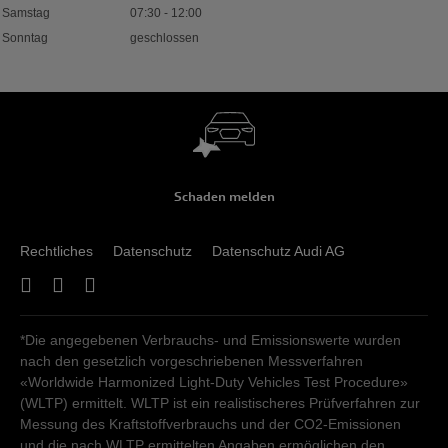
Samstag
07:30
-
12:00
Sonntag
geschlossen
Schaden melden
Rechtliches
Datenschutz
Datenschutz Audi AG
*Die angegebenen Verbrauchs- und Emissionswerte wurden
nach den gesetzlich vorgeschriebenen Messverfahren
«Worldwide Harmonized Light-Duty Vehicles Test Procedure»
(WLTP) ermittelt. WLTP ist ein realistischeres Prüfverfahren zur
Messung des Kraftstoffverbrauchs und der CO2-Emissionen
und die nach WLTP ermittelten Angaben ermöglichen den