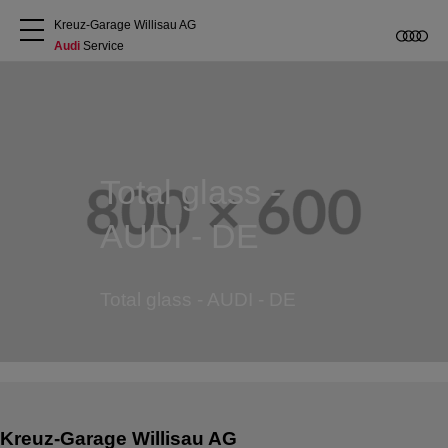
Kreuz-Garage Willisau AG
Audi
 Service
Über uns
Audi kaufen
Total glass -
Service & Reparatur
AUDI - DE
Audi Original Zubehör
Total glass - AUDI - DE
Geschäftskunden