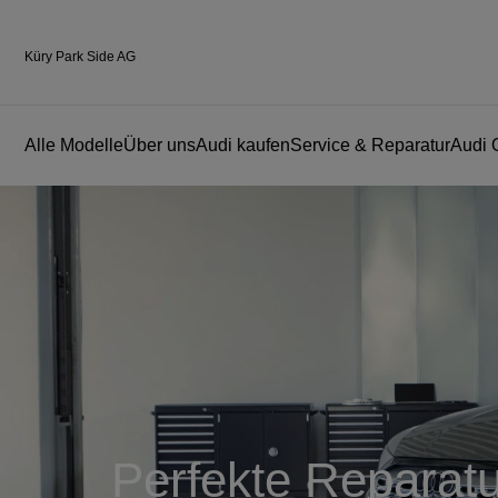
Küry Park Side AG
Alle Modelle
Über uns
Audi kaufen
Service & Reparatur
Audi 
Perfekte Reparatu