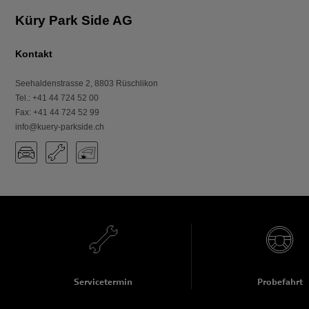
Küry Park Side AG
Kontakt
Seehaldenstrasse 2
,
8803
Rüschlikon
Tel.
:
+41 44 724 52 00
Fax
:
+41 44 724 52 99
info@kuery-parkside.ch
Servicetermin
Probefahrt