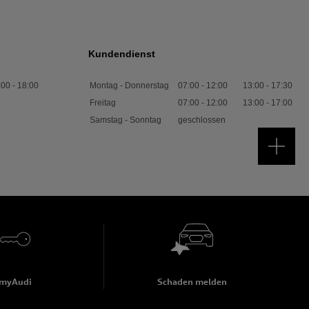
Kundendienst
:00
-
18:00
Montag - Donnerstag
07:00
-
12:00
13:00
-
17:30
Freitag
07:00
-
12:00
13:00
-
17:00
Samstag - Sonntag
geschlossen
myAudi
Schaden melden