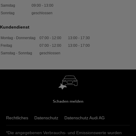
Samstag
09:00
-
13:00
Sonntag
geschlossen
Kundendienst
Montag - Donnerstag
07:00
-
12:00
13:00
-
17:30
Freitag
07:00
-
12:00
13:00
-
17:00
Samstag - Sonntag
geschlossen
Schaden melden
Rechtliches
Datenschutz
Datenschutz Audi AG
*Die angegebenen Verbrauchs- und Emissionswerte wurden