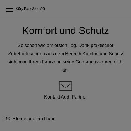
Küry Park Side AG
Alle Modelle
Komfort und Schutz
Über uns
So schön wie am ersten Tag. Dank praktischer
Zubehörlösungen aus dem Bereich Komfort und Schutz
Audi kaufen
sieht man Ihrem Fahrzeug seine Gebrauchsspuren nicht
an.
Service & Reparatur
Audi Original Zubehör
Kontakt Audi Partner
Geschäftskunden
190 Pferde und ein Hund