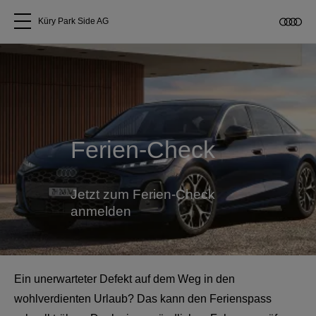
Küry Park Side AG
Alle Modelle
Über uns
Ferien-Check
Audi kaufen
Service & Reparatur
Jetzt zum Ferien-Check
anmelden
Audi Original Zubehör
Geschäftskunden
Ein unerwarteter Defekt auf dem Weg in den
wohlverdienten Urlaub? Das kann den Ferienspass