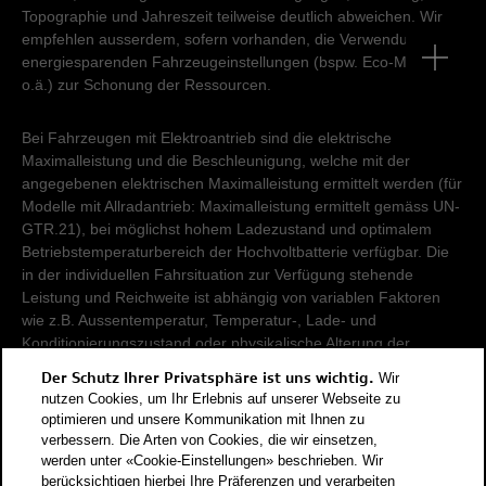
Topographie und Jahreszeit teilweise deutlich abweichen. Wir
empfehlen ausserdem, sofern vorhanden, die Verwendung von
energiesparenden Fahrzeugeinstellungen (bspw. Eco-Modus
o.ä.) zur Schonung der Ressourcen.
Bei Fahrzeugen mit Elektroantrieb sind die elektrische
Maximalleistung und die Beschleunigung, welche mit der
angegebenen elektrischen Maximalleistung ermittelt werden (für
Modelle mit Allradantrieb: Maximalleistung ermittelt gemäss UN-
GTR.21), bei möglichst hohem Ladezustand und optimalem
Betriebstemperaturbereich der Hochvoltbatterie verfügbar. Die
in der individuellen Fahrsituation zur Verfügung stehende
Leistung und Reichweite ist abhängig von variablen Faktoren
wie z.B. Aussentemperatur, Temperatur-, Lade- und
Konditionierungszustand oder physikalische Alterung der
Hochvoltbatterie.
Der Schutz Ihrer Privatsphäre ist uns wichtig.
Wir
nutzen Cookies, um Ihr Erlebnis auf unserer Webseite zu
Damit Energieverbräuche unterschiedlicher Antriebsformen
optimieren und unsere Kommunikation mit Ihnen zu
verbessern. Die Arten von Cookies, die wir einsetzen,
(Benzin, Diesel, Gas, Strom, usw.) vergleichbar sind, werden sie
werden unter «Cookie-Einstellungen» beschrieben. Wir
zusätzlich als sogenannte Benzinäquivalente (Masseinheit für
berücksichtigen hierbei Ihre Präferenzen und verarbeiten