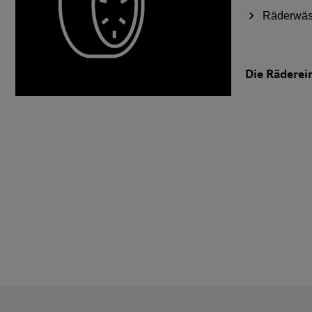
Räderwä
Die Räderei