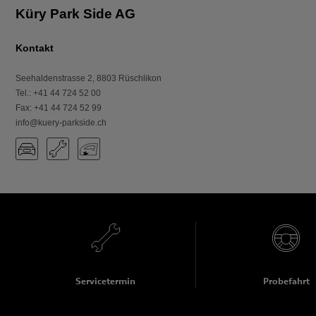
Küry Park Side AG
Kontakt
Seehaldenstrasse 2
,
8803
Rüschlikon
Tel.
:
+41 44 724 52 00
Fax
:
+41 44 724 52 99
info@kuery-parkside.ch
Servicetermin
Probefahrt