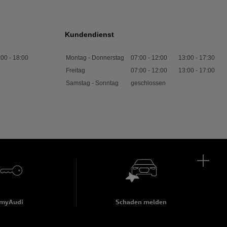
Kundendienst
:00
-
18:00
Montag - Donnerstag
07:00
-
12:00
13:00
-
17:30
Freitag
07:00
-
12:00
13:00
-
17:00
Samstag - Sonntag
geschlossen
myAudi
Schaden melden