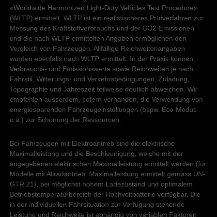
«Worldwide Harmonized Light-Duty Vehicles Test Procedure»
(WLTP) ermittelt. WLTP ist ein realistischeres Prüfverfahren zur
Messung des Kraftstoffverbrauchs und der CO2-Emissionen
und die nach WLTP ermittelten Angaben ermöglichen den
Vergleich von Fahrzeugen. Allfällige Reichweitenangaben
wurden ebenfalls nach WLTP ermittelt. In der Praxis können
Verbrauchs- und Emissionswerte sowie Reichweiten je nach
Fahrstil, Witterungs- und Verkehrsbedingungen, Zuladung,
Topographie und Jahreszeit teilweise deutlich abweichen. Wir
empfehlen ausserdem, sofern vorhanden, die Verwendung von
energiesparenden Fahrzeugeinstellungen (bspw. Eco-Modus
o.ä.) zur Schonung der Ressourcen.
Bei Fahrzeugen mit Elektroantrieb sind die elektrische
Maximalleistung und die Beschleunigung, welche mit der
angegebenen elektrischen Maximalleistung ermittelt werden (für
Modelle mit Allradantrieb: Maximalleistung ermittelt gemäss UN-
GTR.21), bei möglichst hohem Ladezustand und optimalem
Betriebstemperaturbereich der Hochvoltbatterie verfügbar. Die
in der individuellen Fahrsituation zur Verfügung stehende
Leistung und Reichweite ist abhängig von variablen Faktoren