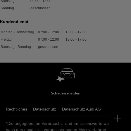
Samstag
09:00
-
13:00
Sonntag
geschlossen
Kundendienst
Montag - Donnerstag
07:00
-
12:00
13:00
-
17:30
Freitag
07:00
-
12:00
13:00
-
17:00
Samstag - Sonntag
geschlossen
Schaden melden
Rechtliches
Datenschutz
Datenschutz Audi AG
*Die angegebenen Verbrauchs- und Emissionswerte wurden
nach den gesetzlich vorgeschriebenen Messverfahren