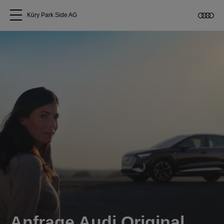
Küry Park Side AG
Alle Modelle
Über uns
Audi kaufen
Service & Reparatur
Audi Original Zubehör
Geschäftskunden
Anfrage Audi Original