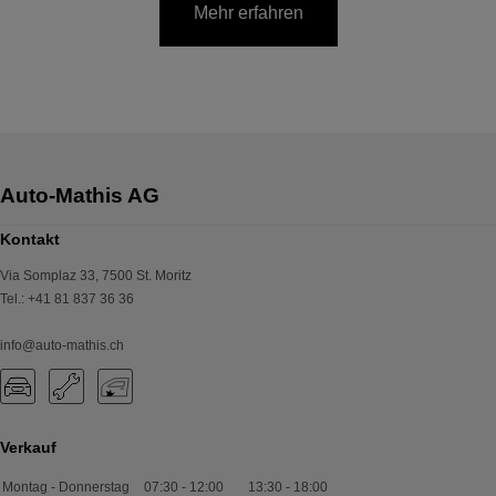
Mehr erfahren
Kontakt
Via Somplaz 33
,
7500
St. Moritz
Tel.
:
+41 81 837 36 36
info@auto-mathis.ch
Verkauf
Montag - Donnerstag
07:30
-
12:00
13:30
-
18:00