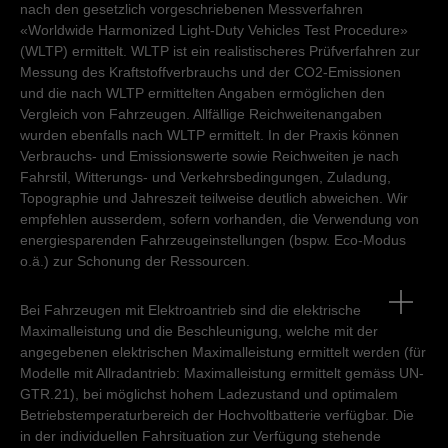
nach den gesetzlich vorgeschriebenen Messverfahren
«Worldwide Harmonized Light-Duty Vehicles Test Procedure»
(WLTP) ermittelt. WLTP ist ein realistischeres Prüfverfahren zur
Messung des Kraftstoffverbrauchs und der CO2-Emissionen
und die nach WLTP ermittelten Angaben ermöglichen den
Vergleich von Fahrzeugen. Allfällige Reichweitenangaben
wurden ebenfalls nach WLTP ermittelt. In der Praxis können
Verbrauchs- und Emissionswerte sowie Reichweiten je nach
Fahrstil, Witterungs- und Verkehrsbedingungen, Zuladung,
Topographie und Jahreszeit teilweise deutlich abweichen. Wir
empfehlen ausserdem, sofern vorhanden, die Verwendung von
energiesparenden Fahrzeugeinstellungen (bspw. Eco-Modus
o.ä.) zur Schonung der Ressourcen.
Bei Fahrzeugen mit Elektroantrieb sind die elektrische
Maximalleistung und die Beschleunigung, welche mit der
angegebenen elektrischen Maximalleistung ermittelt werden (für
Modelle mit Allradantrieb: Maximalleistung ermittelt gemäss UN-
GTR.21), bei möglichst hohem Ladezustand und optimalem
Betriebstemperaturbereich der Hochvoltbatterie verfügbar. Die
in der individuellen Fahrsituation zur Verfügung stehende