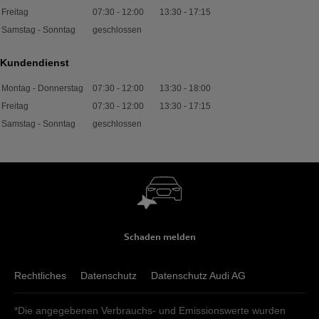
Freitag
07:30
-
12:00
13:30
-
17:15
Samstag - Sonntag
geschlossen
Kundendienst
Montag - Donnerstag
07:30
-
12:00
13:30
-
18:00
Freitag
07:30
-
12:00
13:30
-
17:15
Samstag - Sonntag
geschlossen
Schaden melden
Rechtliches
Datenschutz
Datenschutz Audi AG
*Die angegebenen Verbrauchs- und Emissionswerte wurden