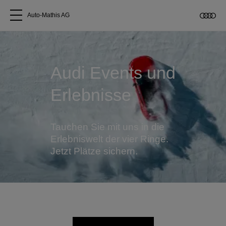
Auto-Mathis AG
Alle Modelle
Audi Events und
Über uns
Erlebnisse
Audi kaufen
Tauchen Sie mit uns in die
Service & Reparatur
Erlebniswelt der vier Ringe.
Jetzt Plätze sichern.
Audi Original Zubehör
Geschäftskunden