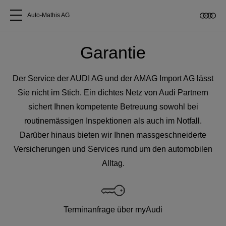
Auto-Mathis AG
Alle Modelle
Garantie
Über uns
Der Service der AUDI AG und der AMAG Import AG lässt
Sie nicht im Stich. Ein dichtes Netz von Audi Partnern
Audi kaufen
sichert Ihnen kompetente Betreuung sowohl bei
routinemässigen Inspektionen als auch im Notfall.
Darüber hinaus bieten wir Ihnen massgeschneiderte
Service & Reparatur
Versicherungen und Services rund um den automobilen
Alltag.
Audi Original Zubehör
Geschäftskunden
Terminanfrage über myAudi