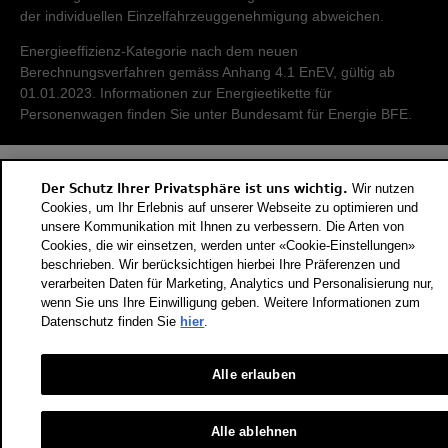
der individuellen Einzelfahrzeuggenehmigung abweichen.
Energieeffizienz-Kategorie nach dem neuen
Berechnungsverfahren gemäss Anhang 4.1 EnEV, gültig ab
01.01.2023. Informationen zur Energieetikette für
Personenwagen finden Sie unter Bundesamt für Energie BFE.
Der Schutz Ihrer Privatsphäre ist uns wichtig.
Wir nutzen
Cookies, um Ihr Erlebnis auf unserer Webseite zu optimieren und
unsere Kommunikation mit Ihnen zu verbessern. Die Arten von
Cookies, die wir einsetzen, werden unter «Cookie-Einstellungen»
beschrieben. Wir berücksichtigen hierbei Ihre Präferenzen und
verarbeiten Daten für Marketing, Analytics und Personalisierung nur,
wenn Sie uns Ihre Einwilligung geben. Weitere Informationen zum
Datenschutz finden Sie
hier
.
Alle erlauben
Alle ablehnen