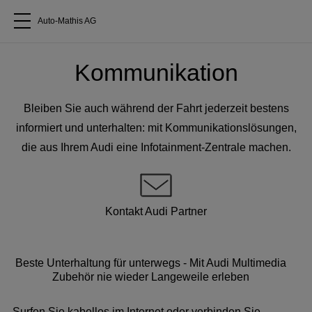
Auto-Mathis AG
Alle Modelle
Kommunikation
Über uns
Bleiben Sie auch während der Fahrt jederzeit bestens
informiert und unterhalten: mit Kommunikationslösungen,
Audi kaufen
die aus Ihrem Audi eine Infotainment-Zentrale machen.
Service & Reparatur
Kontakt Audi Partner
Audi Original Zubehör
Beste Unterhaltung für unterwegs - Mit Audi Multimedia
Geschäftskunden
Zubehör nie wieder Langeweile erleben
Surfen Sie kabellos im Internet oder verbinden Sie