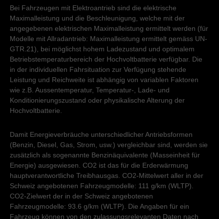
Bei Fahrzeugen mit Elektroantrieb sind die elektrische
Maximalleistung und die Beschleunigung, welche mit der
angegebenen elektrischen Maximalleistung ermittelt werden (für
Modelle mit Allradantrieb: Maximalleistung ermittelt gemäss UN-
GTR.21), bei möglichst hohem Ladezustand und optimalem
Betriebstemperaturbereich der Hochvoltbatterie verfügbar. Die
in der individuellen Fahrsituation zur Verfügung stehende
Leistung und Reichweite ist abhängig von variablen Faktoren
wie z.B. Aussentemperatur, Temperatur-, Lade- und
Konditionierungszustand oder physikalische Alterung der
Hochvoltbatterie.
Damit Energieverbräuche unterschiedlicher Antriebsformen
(Benzin, Diesel, Gas, Strom, usw.) vergleichbar sind, werden sie
zusätzlich als sogenannte Benzinäquivalente (Masseinheit für
Energie) ausgewiesen. CO2 ist das für die Erderwärmung
hauptverantwortliche Treibhausgas. CO2-Mittelwert aller in der
Schweiz angebotenen Fahrzeugmodelle: 111 g/km (WLTP).
CO2-Zielwert der in der Schweiz angebotenen
Fahrzeugmodelle: 93.6 g/km (WLTP). Die Angaben für ein
Fahrzeug können von den zulassungsrelevanten Daten nach