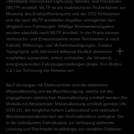
«Worldwide Harmonized Light-Duty Vehicles Test Procedure»
(WLTP) ermittelt. WLTP ist ein realistischeres Prüfverfahren zur
Messung des Kraftstoffverbrauchs und der CO2-Emissionen
und die nach WLTP ermittelten Angaben ermöglichen den
Vergleich von Fahrzeugen. Allfällige Reichweitenangaben
wurden ebenfalls nach WLTP ermittelt. In der Praxis können
Verbrauchs- und Emissionswerte sowie Reichweiten je nach
Fahrstil, Witterungs- und Verkehrsbedingungen, Zuladung,
Topographie und Jahreszeit teilweise deutlich abweichen. Wir
empfehlen ausserdem, sofern vorhanden, die Verwendung von
energiesparenden Fahrzeugeinstellungen (bspw. Eco-Modus
o.ä.) zur Schonung der Ressourcen.
Bei Fahrzeugen mit Elektroantrieb sind die elektrische
Maximalleistung und die Beschleunigung, welche mit der
angegebenen elektrischen Maximalleistung ermittelt werden (für
Modelle mit Allradantrieb: Maximalleistung ermittelt gemäss UN-
GTR.21), bei möglichst hohem Ladezustand und optimalem
Betriebstemperaturbereich der Hochvoltbatterie verfügbar. Die
in der individuellen Fahrsituation zur Verfügung stehende
Leistung und Reichweite ist abhängig von variablen Faktoren