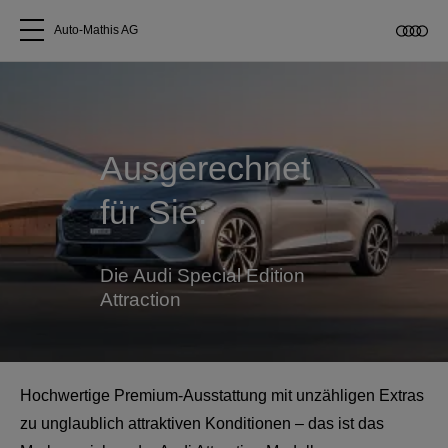
Auto-Mathis AG
Alle Modelle
Über uns
Ausgerechnet
für Sie:
Audi kaufen
Service & Reparatur
Die Audi Special Edition
Attraction
Audi Original Zubehör
Geschäftskunden
Hochwertige Premium-Ausstattung mit unzähligen Extras
zu unglaublich attraktiven Konditionen – das ist das