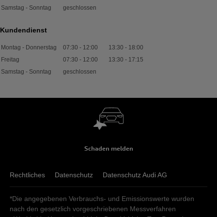
Samstag - Sonntag
geschlossen
Kundendienst
Montag - Donnerstag
07:30
-
12:00
13:30
-
18:00
Freitag
07:30
-
12:00
13:30
-
17:15
Samstag - Sonntag
geschlossen
Schaden melden
Rechtliches
Datenschutz
Datenschutz Audi AG
*Die angegebenen Verbrauchs- und Emissionswerte wurden
nach den gesetzlich vorgeschriebenen Messverfahren