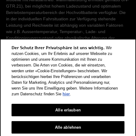
GTR.21), bei möglichst hohem Ladezustand und optimalem
Betriebstemperaturbereich der Hochvoltbatterie verfügbar. Die
in der individuellen Fahrsituation zur Verfügung stehende
Leistung und Reichweite ist abhängig von variablen Faktoren
wie z.B. Aussentemperatur, Temperatur-, Lade- und
Konditionierungszustand oder physikalische Alterung der
Hochvoltbatterie.
Der Schutz Ihrer Privatsphäre ist uns wichtig.
Wir
nutzen Cookies, um Ihr Erlebnis auf unserer Webseite zu
Damit Energieverbräuche unterschiedlicher Antriebsformen
optimieren und unsere Kommunikation mit Ihnen zu
verbessern. Die Arten von Cookies, die wir einsetzen,
(Benzin, Diesel, Gas, Strom, usw.) vergleichbar sind, werden sie
werden unter «Cookie-Einstellungen» beschrieben. Wir
zusätzlich als sogenannte Benzinäquivalente (Masseinheit für
berücksichtigen hierbei Ihre Präferenzen und verarbeiten
Energie) ausgewiesen. CO2 ist das für die Erderwärmung
Daten für Marketing, Analytics und Personalisierung nur,
hauptverantwortliche Treibhausgas. CO2-Mittelwert aller in der
wenn Sie uns Ihre Einwilligung geben. Weitere Informationen
Schweiz angebotenen Fahrzeugmodelle: 111 g/km (WLTP).
zum Datenschutz finden Sie
hier
.
CO2-Zielwert der in der Schweiz angebotenen
Fahrzeugmodelle: 93.6 g/km (WLTP). Die Angaben für ein
Fahrzeug können von den zulassungsrelevanten Daten nach
Alle erlauben
der individuellen Einzelfahrzeuggenehmigung abweichen.
Energieeffizienz-Kategorie nach dem neuen
Alle ablehnen
Berechnungsverfahren gemäss Anhang 4.1 EnEV, gültig ab