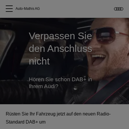
Auto-Mathis AG
Alle Modelle
Verpassen Sie
Über uns
den Anschluss
nicht
Audi kaufen
Service & Reparatur
Hören Sie schon DAB+ in
Ihrem Audi?
Audi Original Zubehör
Geschäftskunden
Rüsten Sie Ihr Fahrzeug jetzt auf den neuen Radio-
Standard DAB+ um