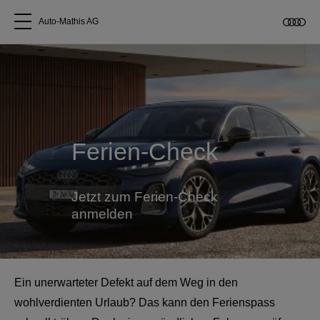
Auto-Mathis AG
Alle Modelle
Über uns
Ferien-Check
Audi kaufen
Service & Reparatur
Jetzt zum Ferien-Check
anmelden
Audi Original Zubehör
Geschäftskunden
Ein unerwarteter Defekt auf dem Weg in den
wohlverdienten Urlaub? Das kann den Ferienspass