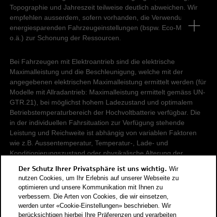
Topographie und Jahreszeit teilweise deutlich abweichen. Wir
empfehlen ausserdem, sofern vorhanden, die Verwendung von
energiesparenden Fahrzeugeinstellungen (bspw. Eco-Modus
o.ä.) zur Schonung der Ressourcen.
Bei Fahrzeugen mit Elektroantrieb sind die elektrische
Maximalleistung und die Beschleunigung, welche mit der
angegebenen elektrischen Maximalleistung ermittelt werden (für
Modelle mit Allradantrieb: Maximalleistung ermittelt gemäss UN-
GTR.21), bei möglichst hohem Ladezustand und optimalem
Betriebstemperaturbereich der Hochvoltbatterie verfügbar. Die
in der individuellen Fahrsituation zur Verfügung stehende
Leistung und Reichweite ist abhängig von variablen Faktoren
wie z.B. Aussentemperatur, Temperatur-, Lade- und
Konditionierungszustand oder physikalische Alterung der
Hochvoltbatterie.
Der Schutz Ihrer Privatsphäre ist uns wichtig.
Wir
nutzen Cookies, um Ihr Erlebnis auf unserer Webseite zu
Damit Energieverbräuche unterschiedlicher Antriebsformen
optimieren und unsere Kommunikation mit Ihnen zu
verbessern. Die Arten von Cookies, die wir einsetzen,
(Benzin, Diesel, Gas, Strom, usw.) vergleichbar sind, werden sie
werden unter «Cookie-Einstellungen» beschrieben. Wir
zusätzlich als sogenannte Benzinäquivalente (Masseinheit für
berücksichtigen hierbei Ihre Präferenzen und verarbeiten