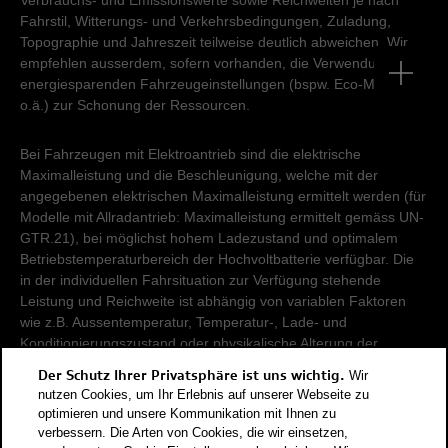
Verbrauchs- und Emissionswerte sowie Reichweiten je nach
Fahrstil, Witterungs- und Verkehrsbedingungen, Zuladung,
Topographie und Jahreszeit teilweise deutlich abweichen. Wir
empfehlen ausserdem, sofern vorhanden, die Verwendung von
energiesparenden Fahrzeugeinstellungen (bspw. Eco-Modus
o.ä.) zur Schonung der Ressourcen.
Bei Fahrzeugen mit Elektroantrieb sind die elektrische
Maximalleistung und die Beschleunigung, welche mit der
angegebenen elektrischen Maximalleistung ermittelt werden (für
Modelle mit Allradantrieb: Maximalleistung ermittelt gemäss UN-
GTR.21), bei möglichst hohem Ladezustand und optimalem
Betriebstemperaturbereich der Hochvoltbatterie verfügbar. Die
in der individuellen Fahrsituation zur Verfügung stehende
Leistung und Reichweite ist abhängig von variablen Faktoren
wie z.B. Aussentemperatur, Temperatur-, Lade- und
Konditionierungszustand oder physikalische Alterung der
Hochvoltbatterie.
Der Schutz Ihrer Privatsphäre ist uns wichtig.
Wir
nutzen Cookies, um Ihr Erlebnis auf unserer Webseite zu
Damit Energieverbräuche unterschiedlicher Antriebsformen
optimieren und unsere Kommunikation mit Ihnen zu
verbessern. Die Arten von Cookies, die wir einsetzen,
(Benzin, Diesel, Gas, Strom, usw.) vergleichbar sind, werden sie