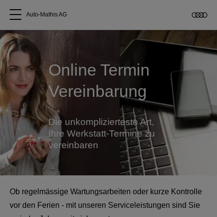
Auto-Mathis AG
Alle Modelle
Online Termin
Über uns
Vereinbarung
Audi kaufen
Die unkomplizierteste Art,
Service & Reparatur
Ihre Werkstatt-Termine zu
vereinbaren
Audi Original Zubehör
Geschäftskunden
Ob regelmässige Wartungsarbeiten oder kurze Kontrolle
vor den Ferien - mit unseren Serviceleistungen sind Sie