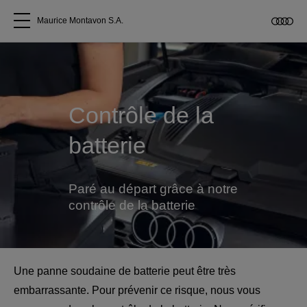
Maurice Montavon S.A.
Tous les modèles
A propos
Contrôle de la
batterie
Acheter une Audi
Service
Paré au départ grâce à notre
contrôle de la batterie
Accessoires Audi d'origine
Clients commerciaux
Une panne soudaine de batterie peut être très
embarrassante. Pour prévenir ce risque, nous vous