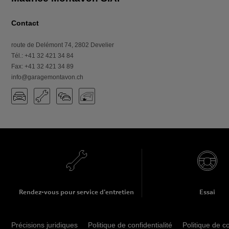
Contact
route de Delémont 74
,
2802
Develier
Tél.
:
+41 32 421 34 84
Fax
:
+41 32 421 34 89
info@garagemontavon.ch
Rendez-vous pour service d'entretien
Essai
Précisions juridiques
Politique de confidentialité
Politique de c