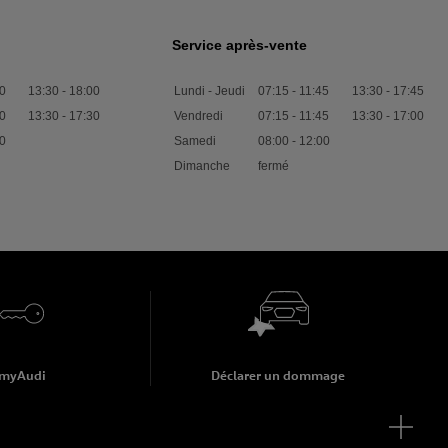
Service après-vente
0
13:30
-
18:00
Lundi - Jeudi
07:15
-
11:45
13:30
-
17:45
0
13:30
-
17:30
Vendredi
07:15
-
11:45
13:30
-
17:00
0
Samedi
08:00
-
12:00
Dimanche
fermé
myAudi
Déclarer un dommage