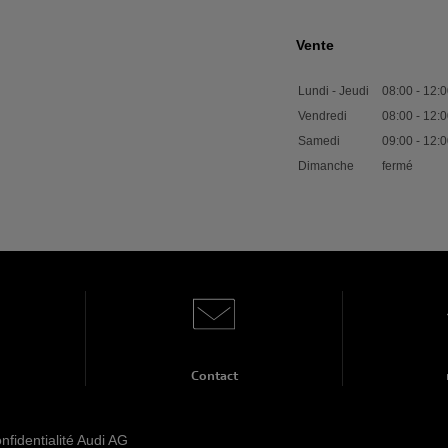
Vente
Lundi - Jeudi
08:00
-
12:0
Vendredi
08:00
-
12:0
Samedi
09:00
-
12:0
Dimanche
fermé
Contact
onfidentialité Audi AG